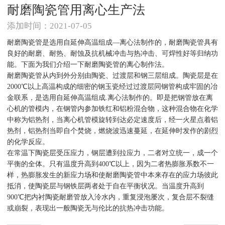
耐磨陶瓷管用离心生产法
添加时间：2021-07-05
耐磨陶瓷管是选用自延伸高温组成—离心法制作的，
耐磨陶瓷管
具有
良好的耐磨、耐热、耐蚀及抗机械冲击与热冲击、可焊性好等归纳功
能。下面为我们介绍一下耐磨陶瓷管的离心制作法。
耐磨陶瓷管从内到外分别由陶瓷、过渡层和钢三层组成。陶瓷层是在
2000℃以上高温构成的细密的钢玉瓷经过过渡层同钢管构成牢固的冶
金联系，是选用自延伸高温组成.离心法制作的。即是把钢管放在离
心机的管模内，在钢管内参加铁红和铝粉混合物，这种混合物在化学
中称为铝热剂，当离心机管模旋转到达必定速度后，经一火星点着铝
热剂，铝热剂当即自个焚烧，燃烧波迅速蔓延，在延伸时发作的剧烈
的化学反应。
在常温下陶瓷层受压应力，钢层遭到拉应力，二者对立统一，成一个
平衡的全体。只有温度升高到400℃以上，因为二者热膨胀系数不一
样，热膨胀发生的新应力场和使耐磨陶瓷管中本来存在的应力场彼此
抵消，使陶瓷层与钢铁层两者处于自在平衡状况。当温度升高到
900℃把内衬陶瓷耐磨管放入泠水内，重复浸泡屡次，复合层不裂缝
或崩裂，表现出一般陶瓷无与伦比的抗热冲击功能。